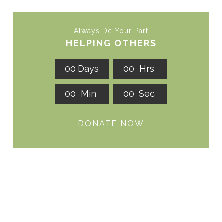
Always Do Your Part
HELPING OTHERS
0
0
Days
0
0
Hrs
0
0
Min
0
0
Sec
DONATE NOW